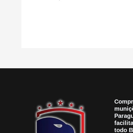
0
de
5
Compr
muniçõ
Paragu
facili
todo B