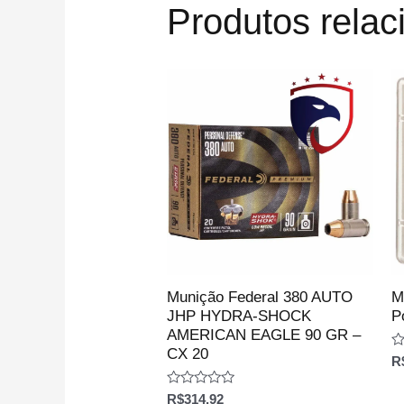
Produtos rela
Munição Federal 380 AUTO
M
JHP HYDRA-SHOCK
P
AMERICAN EAGLE 90 GR –
CX 20
Av
R
0
d
Avaliação
5
R$
314.92