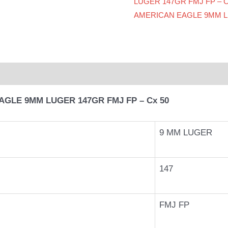
LUGER 147GR FMJ FP – C
LUGER
AMERICAN EAGLE 9MM LU
147GR
FMJ
FP
–
l
Avaliações (0)
Cx
50
AGLE 9MM LUGER 147GR FMJ FP – Cx 50
quantidade
9 MM LUGER
147
FMJ FP