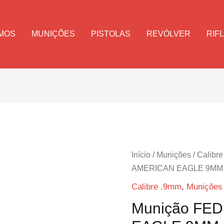
MOS
MUNIÇÕES
PISTOLAS
REVÓLVER
RIF
Início
/
Munições
/
Calibr
AMERICAN EAGLE 9MM 
Calibre .9mm
,
Munições
Munição FE