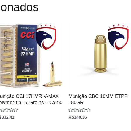
cionados
unição CCI 17HMR V-MAX
Munição CBC 10MM ETPP
olymer-tip 17 Grains – Cx 50
180GR
aliação
Avaliação
$
332.42
R$
140.36
0
e
de
5