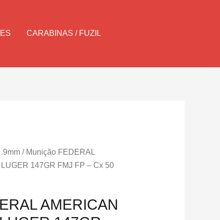
Pesquisar
LES
CARABINAS / FUZIL
e .9mm
/ Munição FEDERAL
LUGER 147GR FMJ FP – Cx 50
DERAL AMERICAN