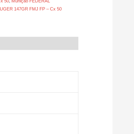
x 50
,
Munição FEDERAL
GER 147GR FMJ FP – Cx 50