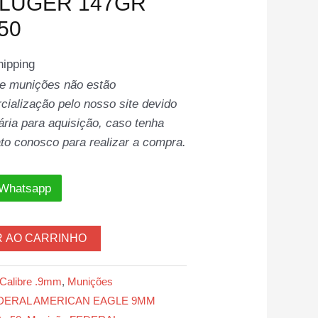
 LUGER 147GR
50
hipping
 e munições não estão
cialização pelo nosso site devido
ia para aquisição, caso tenha
to conosco para realizar a compra.
 Whatsapp
R AO CARRINHO
Calibre .9mm
,
Munições
FEDERAL AMERICAN EAGLE 9MM