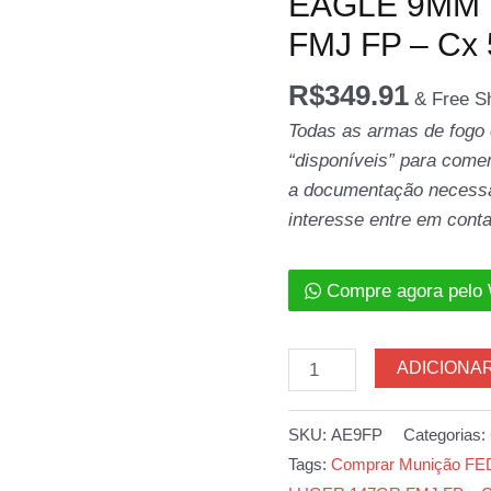
EAGLE 9MM
FMJ FP – Cx 
R$
349.91
& Free S
Todas as armas de fogo
“disponíveis” para comer
a documentação necessár
interesse entre em conta
Compre agora pelo
Munição
ADICIONA
FEDERAL
AMERICAN
SKU:
AE9FP
Categorias:
EAGLE
Tags:
Comprar Munição 
9MM