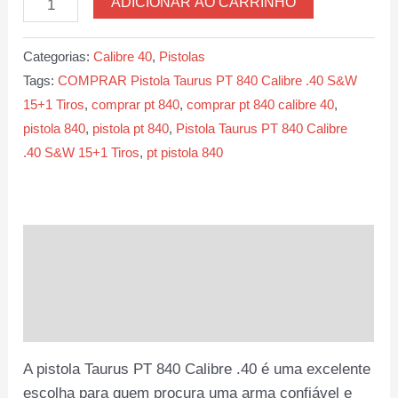
ADICIONAR AO CARRINHO
Taurus
PT
Categorias:
Calibre 40
,
Pistolas
840
Tags:
COMPRAR Pistola Taurus PT 840 Calibre .40 S&W
Calibre
15+1 Tiros
,
comprar pt 840
,
comprar pt 840 calibre 40
,
.40
pistola 840
,
pistola pt 840
,
Pistola Taurus PT 840 Calibre
S&W
.40 S&W 15+1 Tiros
,
pt pistola 840
15+1
Tiros
quantidade
Descrição
Informação adicional
Avaliações (0)
A pistola Taurus PT 840 Calibre .40 é uma excelente
escolha para quem procura uma arma confiável e