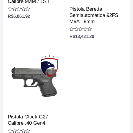
Calibre 9MM / 15 T
Pistola Beretta
Semiautomática 92FS
Avaliação
R$
6,861.92
0
M9A1 9mm
de
5
Avaliação
R$
13,421.20
0
de
5
Pistola Glock G27
Calibre .40 Gen4