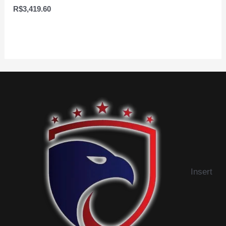
Avaliação
R$
3,419.60
0
de
5
Insert