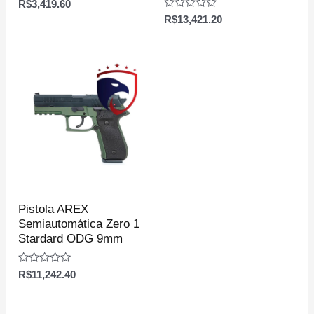
Avaliação
R$
3,419.60
0
Avaliação
R$
13,421.20
de
0
5
de
5
Pistola AREX
Semiautomática Zero 1
Stardard ODG 9mm
Avaliação
R$
11,242.40
0
de
5