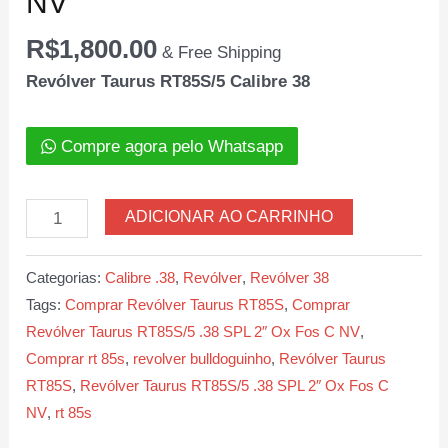
NV
R$
1,800.00
& Free Shipping
Revólver Taurus RT85S/5 Calibre 38
Compre agora pelo Whatsapp
Revólver
ADICIONAR AO CARRINHO
Taurus
RT85S/5
Categorias:
Calibre .38
,
Revólver
,
Revólver 38
Calibre
Tags:
Comprar Revólver Taurus RT85S
,
Comprar
38
Revólver Taurus RT85S/5 .38 SPL 2″ Ox Fos C NV
,
SPL
Comprar rt 85s
,
revolver bulldoguinho
,
Revólver Taurus
2″
RT85S
,
Revólver Taurus RT85S/5 .38 SPL 2″ Ox Fos C
Ox
NV
,
rt 85s
Fos