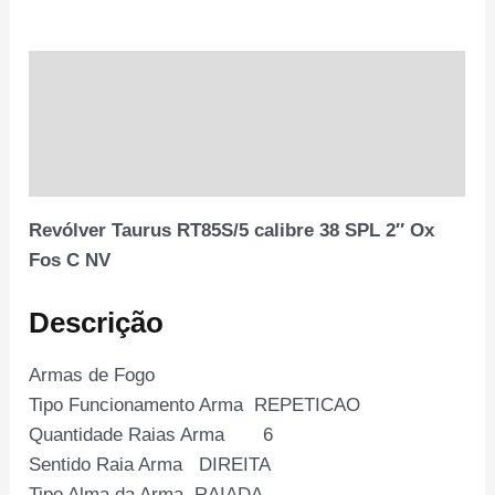
C
NV
quantidade
Descrição
Informação adicional
Avaliações (0)
Revólver Taurus RT85S/5 calibre 38 SPL 2″ Ox
Fos C NV
Descrição
Armas de Fogo
Tipo Funcionamento Arma REPETICAO
Quantidade Raias Arma 6
Sentido Raia Arma DIREITA
Tipo Alma da Arma RAIADA