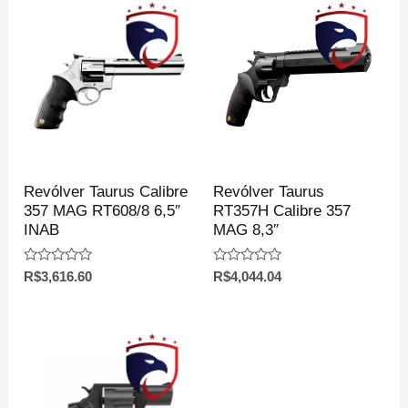
Revólver Taurus Calibre
Revólver Taurus
357 MAG RT608/8 6,5″
RT357H Calibre 357
INAB
MAG 8,3″
Avaliação
Avaliação
R$
3,616.60
R$
4,044.04
0
0
de
de
5
5