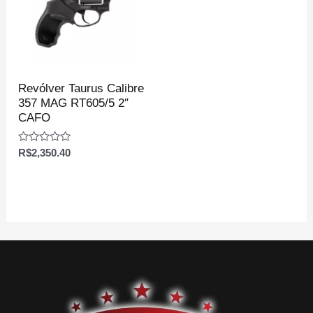
Revólver Taurus Calibre
357 MAG RT605/5 2″
CAFO
Avaliação
R$
2,350.40
0
de
5