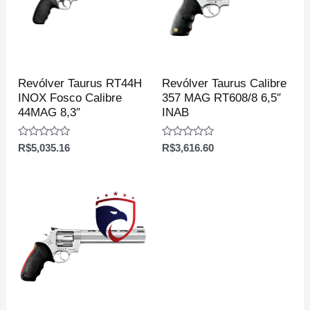
Revólver Taurus RT44H
Revólver Taurus Calibre
INOX Fosco Calibre
357 MAG RT608/8 6,5″
44MAG 8,3″
INAB
Avaliação
Avaliação
R$
5,035.16
R$
3,616.60
0
0
de
de
5
5