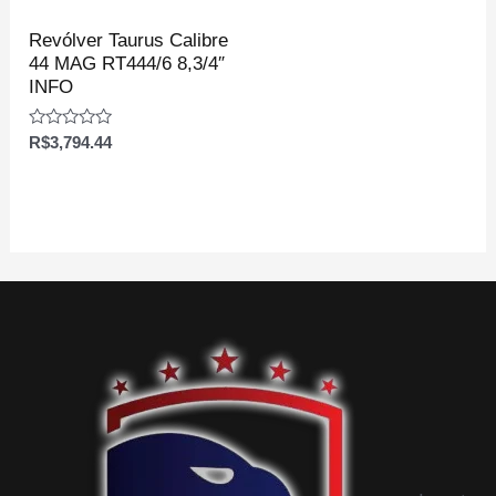
Revólver Taurus Calibre
44 MAG RT444/6 8,3/4″
INFO
Avaliação
R$
3,794.44
0
de
5