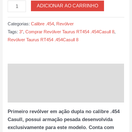
Revólver
ADICIONAR AO CARRINHO
Taurus
RT454
Categorias:
Calibre .454
,
Revólver
.454Casull
Tags:
3″
,
Comprar Revólver Taurus RT454 .454Casull 8
,
8,3″
Revólver Taurus RT454 .454Casull 8
quantidade
Descrição
Informação adicional
Avaliações (0)
Primeiro revólver em ação dupla no calibre .454
Casull, possui armação pesada desenvolvida
exclusivamente para este modelo. Conta com