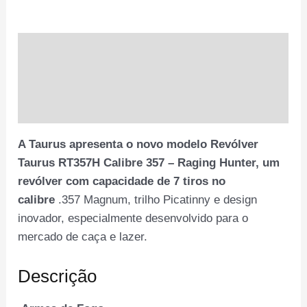
5.1″
7
quantidade
Descrição
Informação adicional
Avaliações (0)
A Taurus apresenta o novo modelo Revólver
Taurus RT357H Calibre 357 – Raging Hunter, um
revólver com capacidade de 7 tiros no
calibre
.357 Magnum, trilho Picatinny e design
inovador, especialmente desenvolvido para o
mercado de caça e lazer.
Descrição