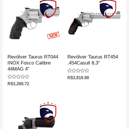
Revólver Taurus RT044
Revólver Taurus RT454
INOX Fosco Calibre
.454Casull 8,3″
44MAG 4″
Avaliação
R$
3,818.88
0
Avaliação
R$
3,268.72
de
0
5
de
5