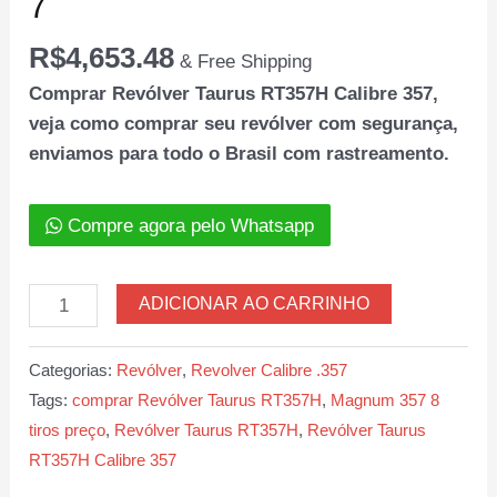
7
R$
4,653.48
& Free Shipping
Comprar Revólver Taurus RT357H Calibre 357,
veja como comprar seu revólver com segurança,
enviamos para todo o Brasil com rastreamento.
Compre agora pelo Whatsapp
Revólver
ADICIONAR AO CARRINHO
Taurus
RT357H
Categorias:
Revólver
,
Revolver Calibre .357
Calibre
Tags:
comprar Revólver Taurus RT357H
,
Magnum 357 8
357
tiros preço
,
Revólver Taurus RT357H
,
Revólver Taurus
MAG
RT357H Calibre 357
CAFO