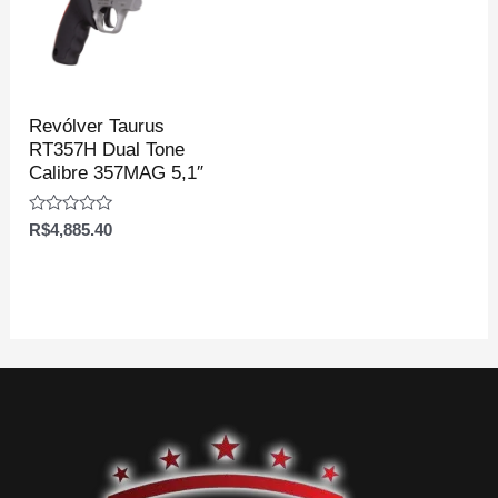
Revólver Taurus
RT357H Dual Tone
Calibre 357MAG 5,1″
Avaliação
R$
4,885.40
0
de
5