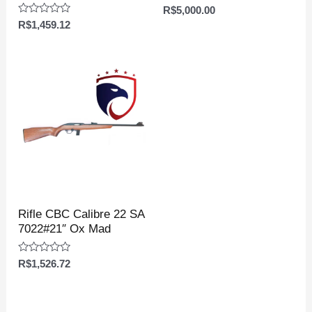
Avaliação
R$
5,000.00
0
Avaliação
R$
1,459.12
de
0
5
de
5
Rifle CBC Calibre 22 SA
7022#21″ Ox Mad
Avaliação
R$
1,526.72
0
de
5