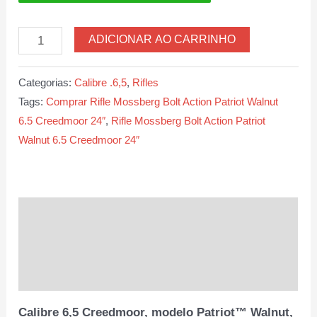
Rifle
ADICIONAR AO CARRINHO
Mossberg
Bolt
Categorias:
Calibre .6,5
,
Rifles
Action
Tags:
Comprar Rifle Mossberg Bolt Action Patriot Walnut
Patriot
6.5 Creedmoor 24″
,
Rifle Mossberg Bolt Action Patriot
Walnut
Walnut 6.5 Creedmoor 24″
6.5
Creedmoor
24″
quantidade
Descrição
Informação adicional
Avaliações (0)
Calibre 6,5 Creedmoor, modelo Patriot™ Walnut,