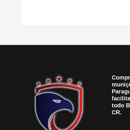
Compr
muniçõ
Paragu
facili
todo B
CR.