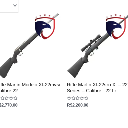
ifle Marlin Modelo Xt-22mvsr
Rifle Marlin Xt-22sro Xt – 22
alibre 22
Series – Calibre : 22 Lr
aliação
Avaliação
$
2,770.00
R$
2,200.00
0
e
de
5