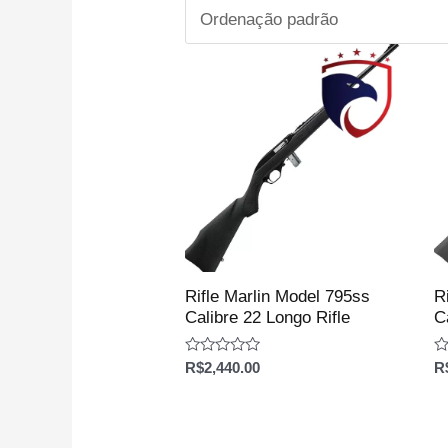
Rifle Marlin Model 795ss
R
Calibre 22 Longo Rifle
C
Avaliação
Av
R$
2,440.00
R
0
0
de
d
5
5