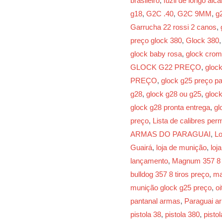
brasileiro
,
fuzil de longo alc
g18
,
G2C .40
,
G2C 9MM
,
g
Garrucha 22 rossi 2 canos
,
preço glock 380
,
Glock 380
glock baby rosa
,
glock cro
GLOCK G22 PREÇO
,
gloc
PREÇO
,
glock g25 preço pa
g28
,
glock g28 ou g25
,
gloc
glock g28 pronta entrega
,
gl
preço
,
Lista de calibres perm
ARMAS DO PARAGUAI
,
Lo
Guairá
,
loja de munição
,
loj
lançamento
,
Magnum 357 8 t
bulldog 357 8 tiros preço
,
ma
munição glock g25 preço
,
o
pantanal armas
,
Paraguai a
pistola 38
,
pistola 380
,
pisto