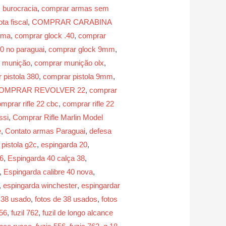
 burocracia
,
comprar armas sem
a fiscal
,
COMPRAR CARABINA
uma
,
comprar glock .40
,
comprar
0 no paraguai
,
comprar glock 9mm
,
 munição
,
comprar munição olx
,
 pistola 380
,
comprar pistola 9mm
,
OMPRAR REVOLVER 22
,
comprar
mprar rifle 22 cbc
,
comprar rifle 22
ssi
,
Comprar Rifle Marlin Model
e
,
Contato armas Paraguai
,
defesa
pistola g2c
,
espingarda 20
,
6
,
Espingarda 40 calça 38
,
,
Espingarda calibre 40 nova
,
,
espingarda winchester
,
espingardar
o 38 usado
,
fotos de 38 usados
,
fotos
556
,
fuzil 762
,
fuzil de longo alcance