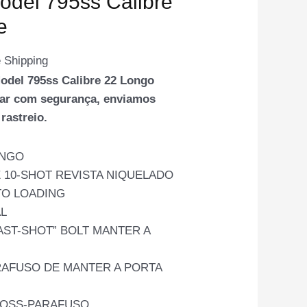
Model 795ss Calibre
e
 Shipping
odel 795ss Calibre 22 Longo
rar com segurança, enviamos
rastreio.
ONGO
 10-SHOT REVISTA NIQUELADO
TO LOADING
L
AST-SHOT” BOLT MANTER A
AFUSO DE MANTER A PORTA
OSS-PARAFUSO