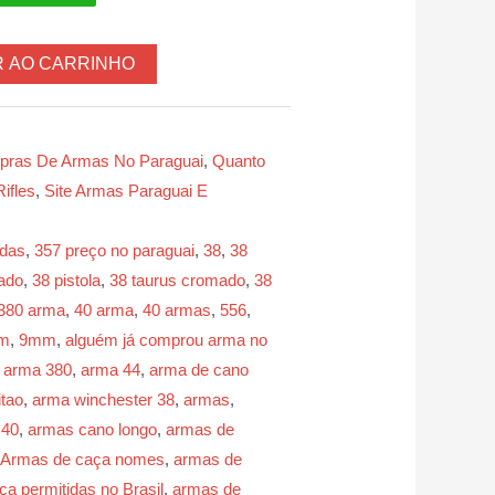
R AO CARRINHO
ras De Armas No Paraguai
,
Quanto
Rifles
,
Site Armas Paraguai E
das
,
357 preço no paraguai
,
38
,
38
ado
,
38 pistola
,
38 taurus cromado
,
38
380 arma
,
40 arma
,
40 armas
,
556
,
m
,
9mm
,
alguém já comprou arma no
,
arma 380
,
arma 44
,
arma de cano
itao
,
arma winchester 38
,
armas
,
 40
,
armas cano longo
,
armas de
Armas de caça nomes
,
armas de
a permitidas no Brasil
,
armas de