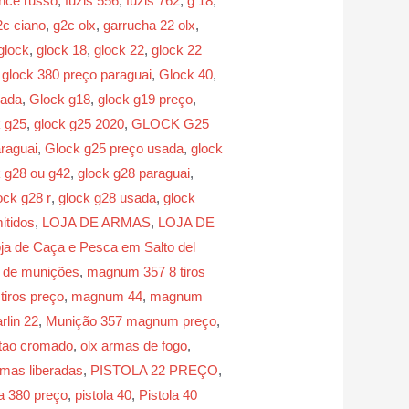
ance russo
,
fuzis 556
,
fuzis 762
,
g 18
,
2c ciano
,
g2c olx
,
garrucha 22 olx
,
glock
,
glock 18
,
glock 22
,
glock 22
,
glock 380 preço paraguai
,
Glock 40
,
mada
,
Glock g18
,
glock g19 preço
,
k g25
,
glock g25 2020
,
GLOCK G25
raguai
,
Glock g25 preço usada
,
glock
k g28 ou g42
,
glock g28 paraguai
,
ock g28 r
,
glock g28 usada
,
glock
itidos
,
LOJA DE ARMAS
,
LOJA DE
ja de Caça e Pesca em Salto del
a de munições
,
magnum 357 8 tiros
iros preço
,
magnum 44
,
magnum
rlin 22
,
Munição 357 magnum preço
,
itao cromado
,
olx armas de fogo
,
rmas liberadas
,
PISTOLA 22 PREÇO
,
la 380 preço
,
pistola 40
,
Pistola 40