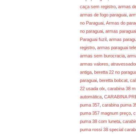
caça sem registro
,
armas de
armas de fogo paraguai
,
arm
no Paraguai
,
Armas do para
no paraguai
,
armas paragua
Paraguai fuzil
,
armas paragua
registro
,
armas paraguai tel
armas sem burocracia
,
arm
armas valores
,
atravessado
antiga
,
beretta 22 no paragu
paraguai
,
beretta bobcat
,
cal
22 usada olx
,
carabina 38 m
automática
,
CARABINA P
puma 357
,
carabina puma 3
puma 357 magnum preço
,
c
puma 38 com luneta
,
carabi
puma rossi 38 special cara