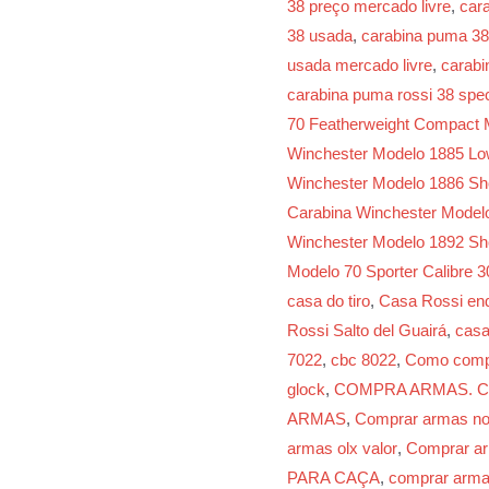
38 preço mercado livre
,
car
38 usada
,
carabina puma 38
usada mercado livre
,
carabi
carabina puma rossi 38 spec
70 Featherweight Compact 
Winchester Modelo 1885 Low
Winchester Modelo 1886 Sho
Carabina Winchester Modelo
Winchester Modelo 1892 Sho
Modelo 70 Sporter Calibre 
casa do tiro
,
Casa Rossi en
Rossi Salto del Guairá
,
casa
7022
,
cbc 8022
,
Como comp
glock
,
COMPRA ARMAS. 
ARMAS
,
Comprar armas no 
armas olx valor
,
Comprar ar
PARA CAÇA
,
comprar arma