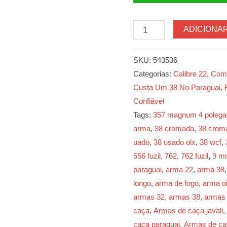
Rifle
ADICIONA
Marlin
Model
SKU:
543536
795ss
Categorias:
Calibre 22
,
Comp
Calibre
Custa Um 38 No Paraguai
,
22
Confiável
Longo
Tags:
357 magnum 4 polega
Rifle
arma
,
38 cromada
,
38 crom
quantidade
uado
,
38 usado olx
,
38 wcf
,
556 fuzil
,
762
,
762 fuzil
,
9 m
paraguai
,
arma 22
,
arma 38
longo
,
arma de fogo
,
arma o
armas 32
,
armas 38
,
armas
caça
,
Armas de caça javali
,
caça paraguai
,
Armas de caç