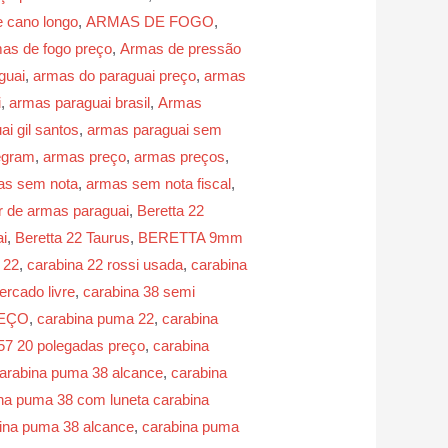
 cano longo
,
ARMAS DE FOGO
,
as de fogo preço
,
Armas de pressão
guai
,
armas do paraguai preço
,
armas
i
,
armas paraguai brasil
,
Armas
i gil santos
,
armas paraguai sem
egram
,
armas preço
,
armas preços
,
as sem nota
,
armas sem nota fiscal
,
r de armas paraguai
,
Beretta 22
ai
,
Beretta 22 Taurus
,
BERETTA 9mm
 22
,
carabina 22 rossi usada
,
carabina
ercado livre
,
carabina 38 semi
REÇO
,
carabina puma 22
,
carabina
57 20 polegadas preço
,
carabina
arabina puma 38 alcance
,
carabina
na puma 38 com luneta carabina
bina puma 38 alcance
,
carabina puma