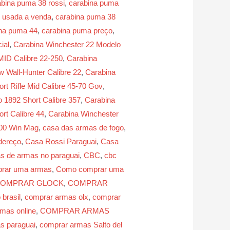
abina puma 38 rossi
,
carabina puma
 usada a venda
,
carabina puma 38
na puma 44
,
carabina puma preço
,
ial
,
Carabina Winchester 22 Modelo
MID Calibre 22-250
,
Carabina
 Wall-Hunter Calibre 22
,
Carabina
rt Rifle Mid Calibre 45-70 Gov
,
 1892 Short Calibre 357
,
Carabina
rt Calibre 44
,
Carabina Winchester
300 Win Mag
,
casa das armas de fogo
,
dereço
,
Casa Rossi Paraguai
,
Casa
s de armas no paraguai
,
CBC
,
cbc
rar uma armas
,
Como comprar uma
COMPRAR GLOCK
,
COMPRAR
brasil
,
comprar armas olx
,
comprar
mas online
,
COMPRAR ARMAS
s paraguai
,
comprar armas Salto del