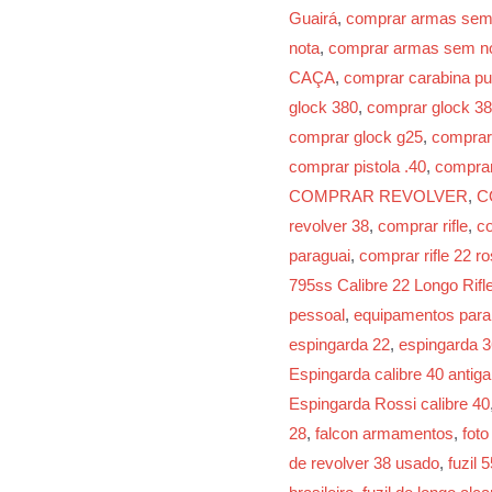
Guairá
,
comprar armas sem
nota
,
comprar armas sem not
CAÇA
,
comprar carabina p
glock 380
,
comprar glock 38
comprar glock g25
,
comprar
comprar pistola .40
,
comprar
COMPRAR REVOLVER
,
C
revolver 38
,
comprar rifle
,
co
paraguai
,
comprar rifle 22 ro
795ss Calibre 22 Longo Rifl
pessoal
,
equipamentos para 
espingarda 22
,
espingarda 3
Espingarda calibre 40 antiga
Espingarda Rossi calibre 40
28
,
falcon armamentos
,
fot
de revolver 38 usado
,
fuzil 