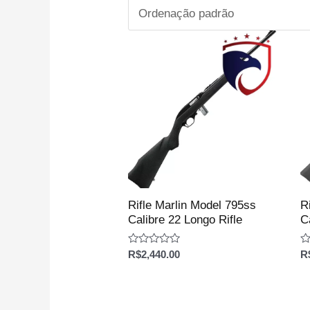
Rifle Marlin Model 795ss
R
Calibre 22 Longo Rifle
C
Avaliação
Av
R$
2,440.00
R
0
0
de
d
5
5