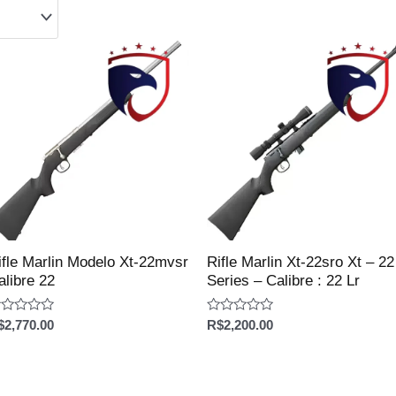
ifle Marlin Modelo Xt-22mvsr
Rifle Marlin Xt-22sro Xt – 22
alibre 22
Series – Calibre : 22 Lr
aliação
Avaliação
$
2,770.00
R$
2,200.00
0
e
de
5