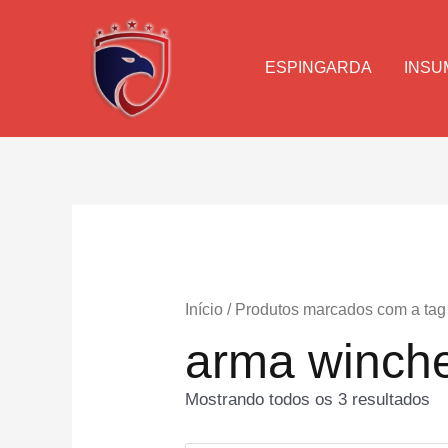
Ir
para
o
ESPINGARDA
INSU
conteúdo
Início
/ Produtos marcados com a tag
arma winche
Mostrando todos os 3 resultados