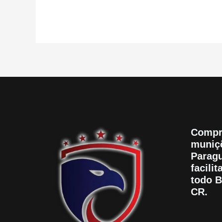
Compr
muniçõ
Paragu
facili
todo B
CR.