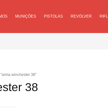
MOS
MUNIÇÕES
PISTOLAS
REVÓLVER
RIF
 “arma winchester 38”
ster 38