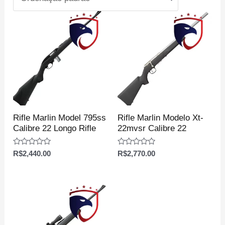
Rifle Marlin Model 795ss
Rifle Marlin Modelo Xt-
Calibre 22 Longo Rifle
22mvsr Calibre 22
Avaliação
Avaliação
R$
2,440.00
R$
2,770.00
0
0
de
de
5
5