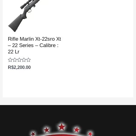
Rifle Marlin Xt-22sro Xt
– 22 Series – Calibre :
22 Lr
Avaliação
R$
2,200.00
0
de
5