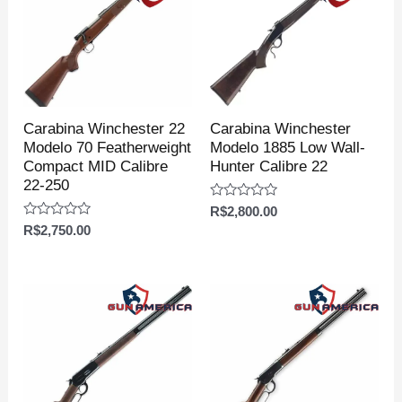
Carabina Winchester 22
Carabina Winchester
Modelo 70 Featherweight
Modelo 1885 Low Wall-
Compact MID Calibre
Hunter Calibre 22
22-250
Avaliação
R$
2,800.00
0
Avaliação
R$
2,750.00
de
0
5
de
5