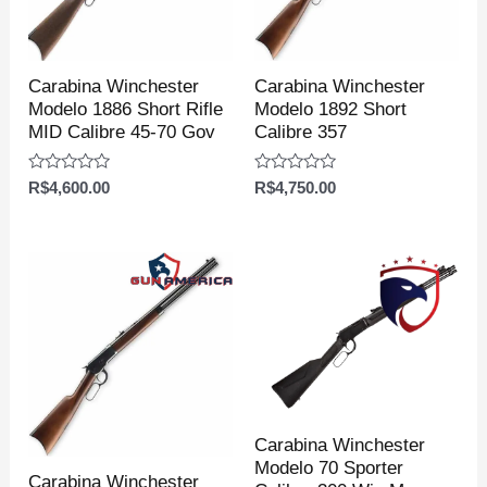
Carabina Winchester
Carabina Winchester
Modelo 1886 Short Rifle
Modelo 1892 Short
MID Calibre 45-70 Gov
Calibre 357
Avaliação
Avaliação
R$
4,600.00
R$
4,750.00
0
0
de
de
5
5
Carabina Winchester
Modelo 70 Sporter
Carabina Winchester