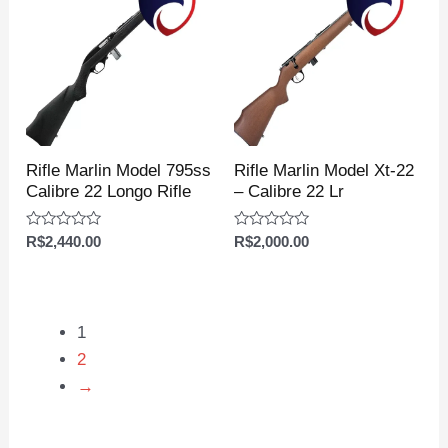
Rifle Marlin Model 795ss
Rifle Marlin Model Xt-22
Calibre 22 Longo Rifle
– Calibre 22 Lr
Avaliação
Avaliação
R$
2,440.00
R$
2,000.00
0
0
de
de
5
5
1
2
→