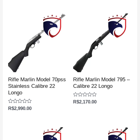
de
de
5
5
Rifle Marlin Model 70pss
Rifle Marlin Model 795 –
Stainless Calibre 22
Calibre 22 Longo
Longo
Avaliação
R$
2,170.00
0
Avaliação
R$
2,990.00
de
0
5
de
5