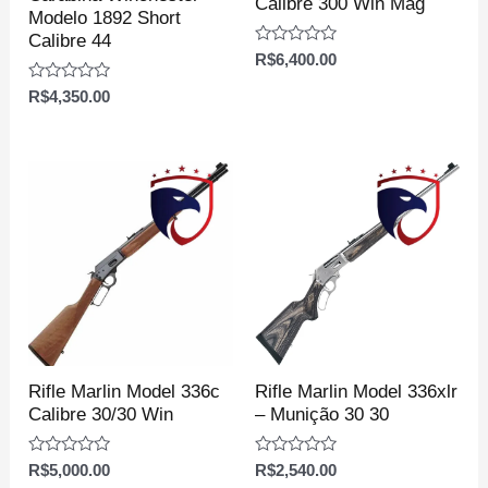
Calibre 300 Win Mag
Modelo 1892 Short
Calibre 44
Avaliação
R$
6,400.00
0
de
Avaliação
R$
4,350.00
5
0
de
5
Rifle Marlin Model 336c
Rifle Marlin Model 336xlr
Calibre 30/30 Win
– Munição 30 30
Avaliação
Avaliação
R$
5,000.00
R$
2,540.00
0
0