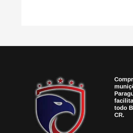
Compr
muniçõ
Paragu
facili
todo B
CR.