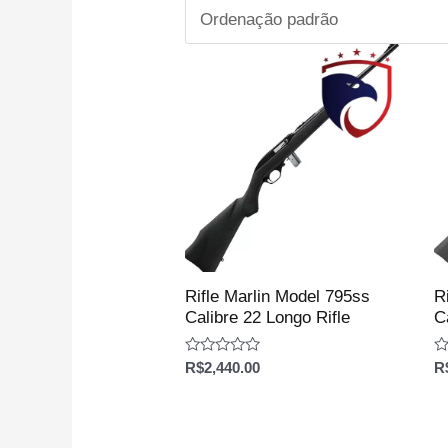
Rifle Marlin Model 795ss
R
Calibre 22 Longo Rifle
C
Avaliação
Av
R$
2,440.00
R
0
0
de
d
5
5