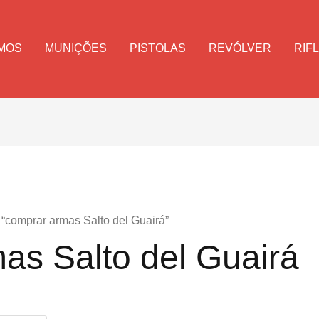
MOS
MUNIÇÕES
PISTOLAS
REVÓLVER
RIF
“comprar armas Salto del Guairá”
as Salto del Guairá