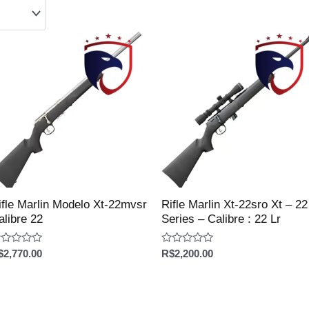
ifle Marlin Modelo Xt-22mvsr
Rifle Marlin Xt-22sro Xt – 22
alibre 22
Series – Calibre : 22 Lr
aliação
Avaliação
$
2,770.00
R$
2,200.00
0
e
de
5