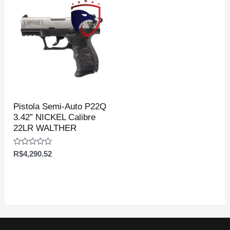
Pistola Semi-Auto P22Q
3.42” NICKEL Calibre
22LR WALTHER
Avaliação
R$
4,290.52
0
de
5