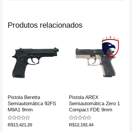
Produtos relacionados
Pistola Beretta
Pistola AREX
Semiautomática 92FS
Semiautomática Zero 1
M9A1 9mm
Compact FDE 9mm
Avaliação
Avaliação
R$
13,421.20
R$
12,192.44
0
0