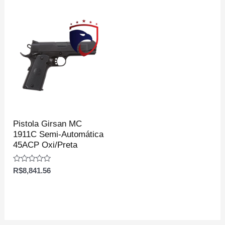
de
de
5
5
Pistola Girsan MC
1911C Semi-Automática
45ACP Oxi/Preta
Avaliação
R$
8,841.56
0
de
5