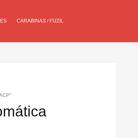
Pesquisar
LES
CARABINAS / FUZIL
5ACP”
omática