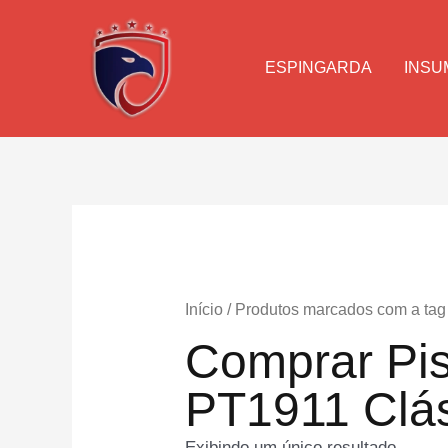
Ir
para
o
ESPINGARDA
INSU
conteúdo
Início
/ Produtos marcados com a tag
Comprar Pis
PT1911 Clá
Exibindo um único resultado