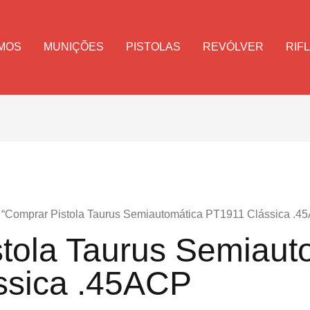
MOS
MUNIÇÕES
PISTOLAS
REVÓLVER
RIF
 “Comprar Pistola Taurus Semiautomática PT1911 Clássica .4
tola Taurus Semiaut
ssica .45ACP