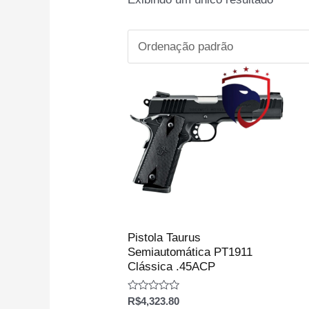
Pistola Taurus
Semiautomática PT1911
Clássica .45ACP
Avaliação
R$
4,323.80
0