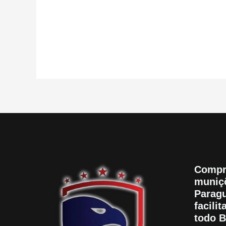
de
5
Compr
muniçõ
Paragu
facili
todo B