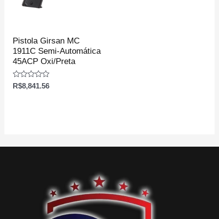
Pistola Girsan MC
1911C Semi-Automática
45ACP Oxi/Preta
Avaliação
R$
8,841.56
0
de
5