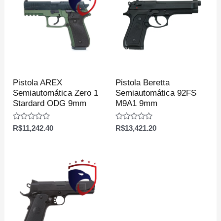
Pistola AREX
Pistola Beretta
Semiautomática Zero 1
Semiautomática 92FS
Stardard ODG 9mm
M9A1 9mm
Avaliação
Avaliação
R$
11,242.40
R$
13,421.20
0
0
de
de
5
5