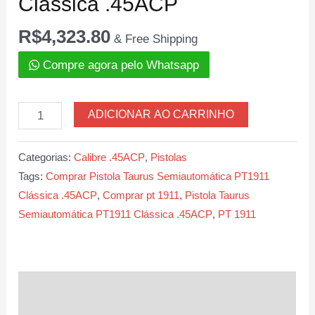
Clássica .45ACP
R$
4,323.80
& Free Shipping
Compre agora pelo Whatsapp
Pistola
ADICIONAR AO CARRINHO
Taurus
Semiautomática
Categorias:
Calibre .45ACP
,
Pistolas
PT1911
Tags:
Comprar Pistola Taurus Semiautomática PT1911
Clássica
Clássica .45ACP
,
Comprar pt 1911
,
Pistola Taurus
.45ACP
Semiautomática PT1911 Clássica .45ACP
,
PT 1911
quantidade
Descrição