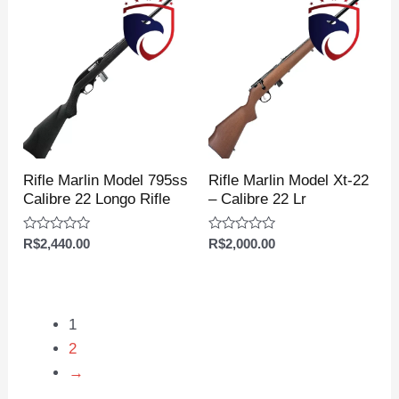
Rifle Marlin Model 795ss
Rifle Marlin Model Xt-22
Calibre 22 Longo Rifle
– Calibre 22 Lr
Avaliação
Avaliação
R$
2,440.00
R$
2,000.00
0
0
de
de
5
5
1
2
→