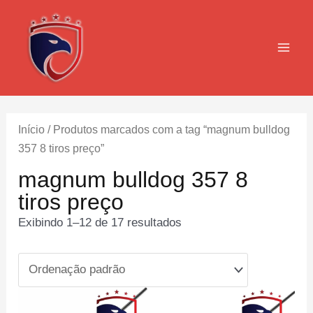
Ir
para
o
MAI
conteúdo
MEN
Início
/ Produtos marcados com a tag “magnum bulldog
357 8 tiros preço”
magnum bulldog 357 8
tiros preço
Exibindo 1–12 de 17 resultados