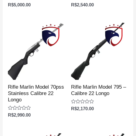
Avaliação
Avaliação
R$
5,000.00
R$
2,540.00
0
0
de
de
5
5
Rifle Marlin Model 70pss
Rifle Marlin Model 795 –
Stainless Calibre 22
Calibre 22 Longo
Longo
Avaliação
R$
2,170.00
0
Avaliação
R$
2,990.00
de
0
5
de
5