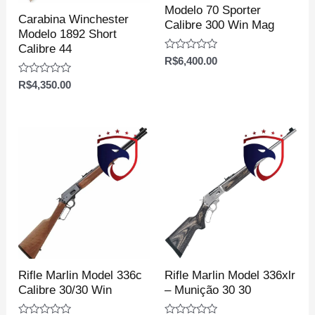
Modelo 70 Sporter
Carabina Winchester
Calibre 300 Win Mag
Modelo 1892 Short
Calibre 44
Avaliação
R$
6,400.00
0
de
Avaliação
R$
4,350.00
5
0
de
5
Rifle Marlin Model 336c
Rifle Marlin Model 336xlr
Calibre 30/30 Win
– Munição 30 30