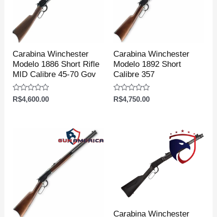
Carabina Winchester
Carabina Winchester
Modelo 1886 Short Rifle
Modelo 1892 Short
MID Calibre 45-70 Gov
Calibre 357
Avaliação
Avaliação
R$
4,600.00
R$
4,750.00
0
0
de
de
5
5
Carabina Winchester