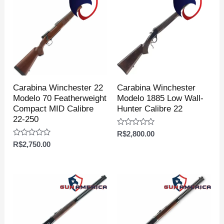
Carabina Winchester 22
Carabina Winchester
Modelo 70 Featherweight
Modelo 1885 Low Wall-
Compact MID Calibre
Hunter Calibre 22
22-250
Avaliação
R$
2,800.00
0
Avaliação
R$
2,750.00
de
0
5
de
5