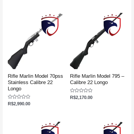
de
de
5
5
Rifle Marlin Model 70pss
Rifle Marlin Model 795 –
Stainless Calibre 22
Calibre 22 Longo
Longo
Avaliação
R$
2,170.00
0
Avaliação
R$
2,990.00
de
0
5
de
5