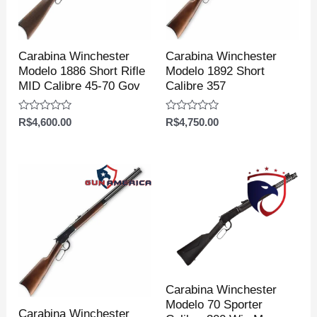
Carabina Winchester
Carabina Winchester
Modelo 1886 Short Rifle
Modelo 1892 Short
MID Calibre 45-70 Gov
Calibre 357
Avaliação
Avaliação
R$
4,600.00
R$
4,750.00
0
0
de
de
5
5
Carabina Winchester
Modelo 70 Sporter
Carabina Winchester