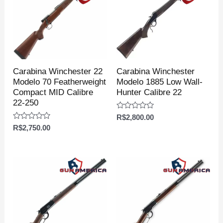
Carabina Winchester 22
Carabina Winchester
Modelo 70 Featherweight
Modelo 1885 Low Wall-
Compact MID Calibre
Hunter Calibre 22
22-250
Avaliação
R$
2,800.00
0
Avaliação
R$
2,750.00
de
0
5
de
5