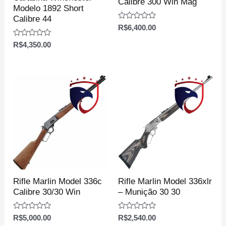
Calibre 300 Win Mag
Modelo 1892 Short
Calibre 44
Avaliação
R$
6,400.00
0
de
Avaliação
R$
4,350.00
5
0
de
5
Rifle Marlin Model 336c
Rifle Marlin Model 336xlr
Calibre 30/30 Win
– Munição 30 30
Avaliação
Avaliação
R$
5,000.00
R$
2,540.00
0
0