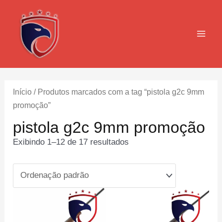
Ir
para
o
MAI
conteúdo
MEN
Início
/ Produtos marcados com a tag “pistola g2c 9mm
promoção”
pistola g2c 9mm promoção
Exibindo 1–12 de 17 resultados