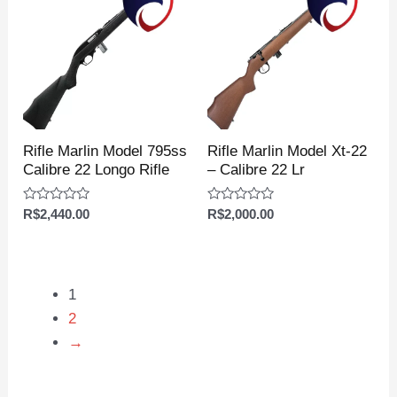
Rifle Marlin Model 795ss
Rifle Marlin Model Xt-22
Calibre 22 Longo Rifle
– Calibre 22 Lr
Avaliação
Avaliação
R$
2,440.00
R$
2,000.00
0
0
de
de
5
5
1
2
→