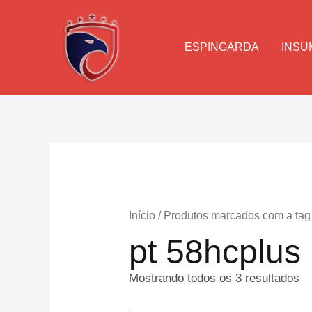
Ir
para
o
ESPINGARDA
INSU
conteúdo
Início
/ Produtos marcados com a tag 
pt 58hcplus
Mostrando todos os 3 resultados