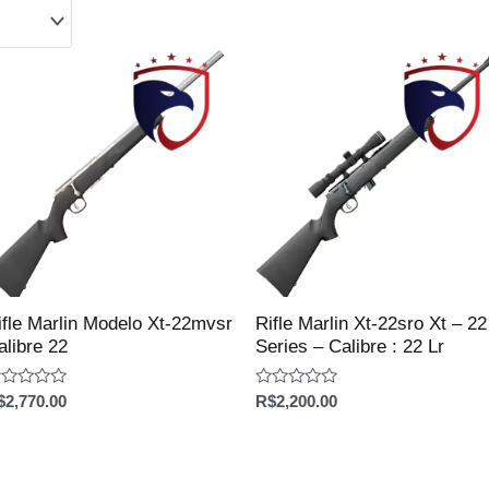
ifle Marlin Modelo Xt-22mvsr
Rifle Marlin Xt-22sro Xt – 22
alibre 22
Series – Calibre : 22 Lr
aliação
Avaliação
$
2,770.00
R$
2,200.00
0
e
de
5