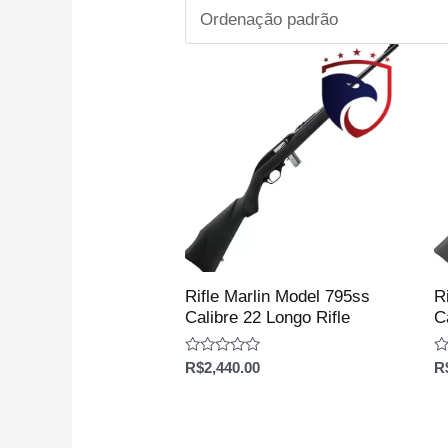
Rifle Marlin Model 795ss
R
Calibre 22 Longo Rifle
C
Avaliação
Av
R$
2,440.00
R
0
0
de
d
5
5