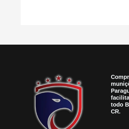
Compr
muniçõ
Paragu
facili
todo B
CR.