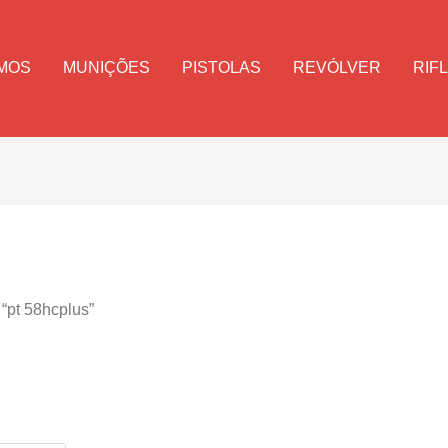
MOS
MUNIÇÕES
PISTOLAS
REVÓLVER
RIF
“pt 58hcplus”