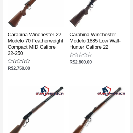
Carabina Winchester 22
Carabina Winchester
Modelo 70 Featherweight
Modelo 1885 Low Wall-
Compact MID Calibre
Hunter Calibre 22
22-250
Avaliação
R$
2,800.00
0
Avaliação
R$
2,750.00
de
0
5
de
5