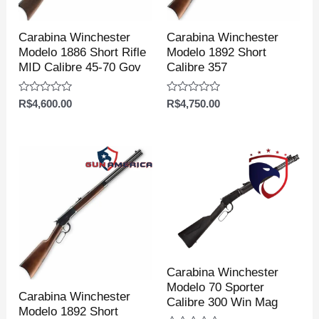
Carabina Winchester
Carabina Winchester
Modelo 1886 Short Rifle
Modelo 1892 Short
MID Calibre 45-70 Gov
Calibre 357
Avaliação
Avaliação
R$
4,600.00
R$
4,750.00
0
0
de
de
5
5
Carabina Winchester
Modelo 70 Sporter
Carabina Winchester
Calibre 300 Win Mag
Modelo 1892 Short