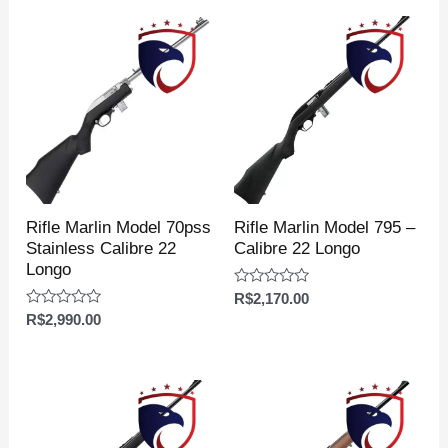
Rifle Marlin Model 70pss
Rifle Marlin Model 795 –
Stainless Calibre 22
Calibre 22 Longo
Longo
Avaliação
R$
2,170.00
0
Avaliação
R$
2,990.00
de
0
5
de
5