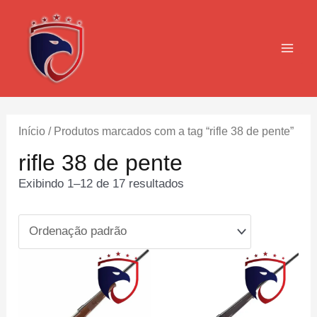
Ir
para
o
MAI
conteúdo
MEN
Início
/ Produtos marcados com a tag “rifle 38 de pente”
rifle 38 de pente
Exibindo 1–12 de 17 resultados