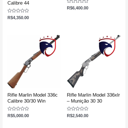
Calibre 44
Avaliação
R$
6,400.00
0
de
Avaliação
R$
4,350.00
5
0
de
5
Rifle Marlin Model 336c
Rifle Marlin Model 336xlr
Calibre 30/30 Win
– Munição 30 30
Avaliação
Avaliação
R$
5,000.00
R$
2,540.00
0
0
de
de
5
5