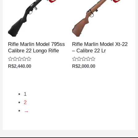
Rifle Marlin Model 795ss
Rifle Marlin Model Xt-22
Calibre 22 Longo Rifle
– Calibre 22 Lr
Avaliação
Avaliação
R$
2,440.00
R$
2,000.00
0
0
de
de
5
5
1
2
→