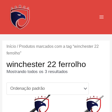
Ir
para
o
MAI
conteúdo
MEN
Início
/ Produtos marcados com a tag “winchester 22
ferrolho”
winchester 22 ferrolho
Mostrando todos os 3 resultados