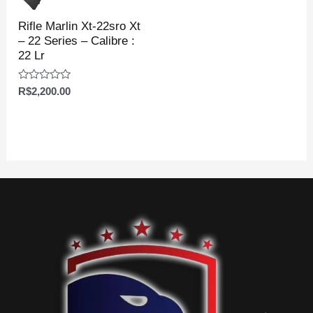
Rifle Marlin Xt-22sro Xt
– 22 Series – Calibre :
22 Lr
Avaliação
R$
2,200.00
0
de
5