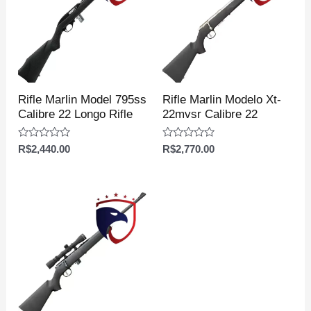
Rifle Marlin Model 795ss
Rifle Marlin Modelo Xt-
Calibre 22 Longo Rifle
22mvsr Calibre 22
Avaliação
Avaliação
R$
2,440.00
R$
2,770.00
0
0
de
de
5
5