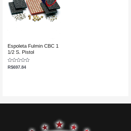
Espoleta Fulmin CBC 1
1/2 S. Pistol
Avaliação
R$
697.84
0
de
5