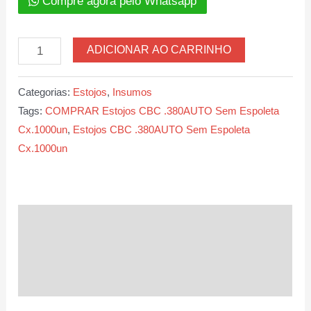
Compre agora pelo Whatsapp
Estojos
ADICIONAR AO CARRINHO
CBC
.380AUTO
Categorias:
Estojos
,
Insumos
Sem
Tags:
COMPRAR Estojos CBC .380AUTO Sem Espoleta
Espoleta
Cx.1000un
,
Estojos CBC .380AUTO Sem Espoleta
Cx.1000un
Cx.1000un
quantidade
Descrição
Informação adicional
Avaliações (0)