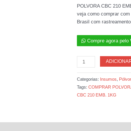
POLVORA CBC 210 EMB. 
veja como comprar com 
Brasil com rastreamento
Compre agora pelo
POLVORA
ADICIONA
CBC
210
Categorias:
Insumos
,
Pólvo
EMB.
Tags:
COMPRAR POLVORA 
1KG
CBC 210 EMB. 1KG
quantidade
l
Avaliações (0)