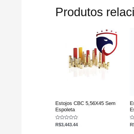
Produtos rela
Estojos CBC 5,56X45 Sem
E
Espoleta
E
Avaliação
Av
R$
3,443.44
R
0
0
de
d