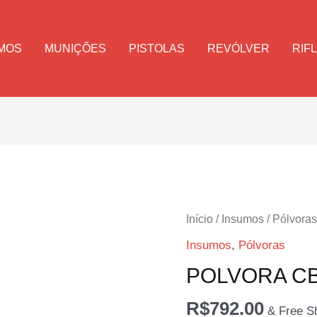
MOS
MUNIÇÕES
PISTOLAS
REVÓLVER
RIF
Início
/
Insumos
/
Pólvoras
Insumos
,
Pólvoras
POLVORA CB
R$
792.00
& Free S