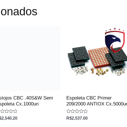
cionados
stojos CBC .40S&W Sem
Espoleta CBC Primer
spoleta Cx.1000un
209/2000 ANTIOX Cx.5000u
aliação
Avaliação
$
2,540.20
R$
2,537.00
0
e
de