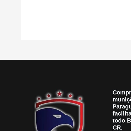
5
5
Compr
muniçõ
Paragu
facili
todo B
CR.