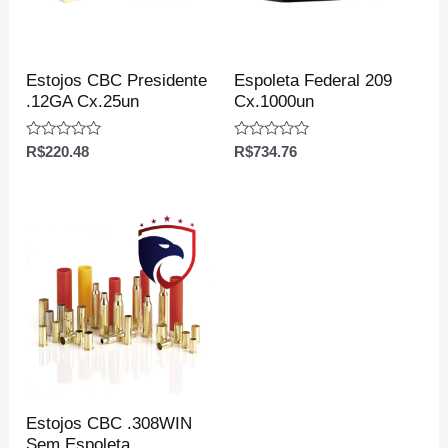
Estojos CBC Presidente
Espoleta Federal 209
.12GA Cx.25un
Cx.1000un
Avaliação
Avaliação
R$
220.48
R$
734.76
0
0
de
de
5
5
Estojos CBC .308WIN
Sem Espoleta