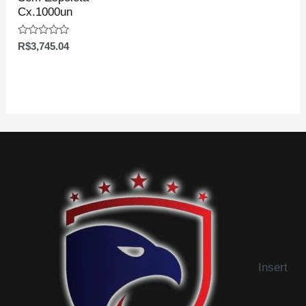
Cx.1000un
Avaliação
R$
3,745.04
0
de
5
Insert