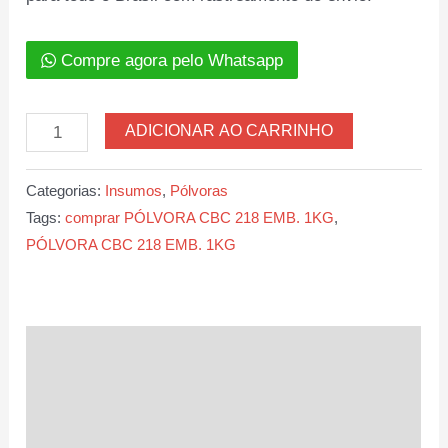
Compre agora pelo Whatsapp
PÓLVORA
ADICIONAR AO CARRINHO
CBC
218
Categorias:
Insumos
,
Pólvoras
EMB.
Tags:
comprar PÓLVORA CBC 218 EMB. 1KG
,
1KG
PÓLVORA CBC 218 EMB. 1KG
quantidade
Descrição
Informação adicional
Avaliações (0)