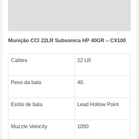
Informação adicional
Avaliações (0)
Munição CCI 22LR Subsonica HP 40GR – CX100
Calibre
22 LR
Peso da bala
40.
Estilo de bala
Lead Hollow Point
Muzzle Velocity
1050