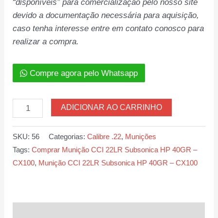
“disponíveis” para comercialização pelo nosso site
devido a documentação necessária para aquisição,
caso tenha interesse entre em contato conosco para
realizar a compra.
Compre agora pelo Whatsapp
Munição
ADICIONAR AO CARRINHO
CCI
22LR
SKU:
56
Categorias:
Calibre .22
,
Munições
Subsonica
Tags:
Comprar Munição CCI 22LR Subsonica HP 40GR –
HP
CX100
,
Munição CCI 22LR Subsonica HP 40GR – CX100
40GR
–
CX100
quantidade
Descrição