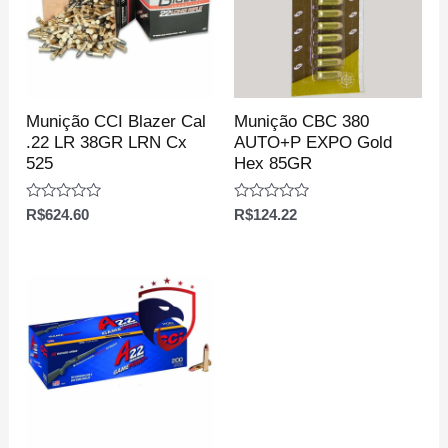
Munição CCI Blazer Cal
Munição CBC 380
.22 LR 38GR LRN Cx
AUTO+P EXPO Gold
525
Hex 85GR
Avaliação
Avaliação
R$
624.60
R$
124.22
0
0
de
de
5
5