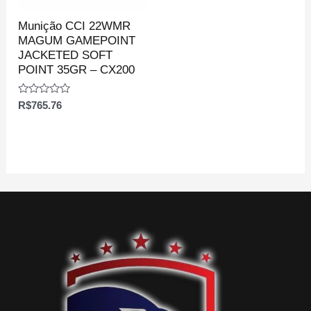
Munição CCI 22WMR
MAGUM GAMEPOINT
JACKETED SOFT
POINT 35GR – CX200
Avaliação
R$
765.76
0
de
5