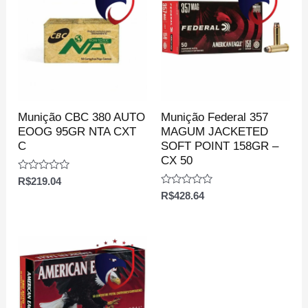
Munição CBC 380 AUTO
Munição Federal 357
EOOG 95GR NTA CXT
MAGUM JACKETED
C
SOFT POINT 158GR –
CX 50
Avaliação
R$
219.04
0
Avaliação
R$
428.64
de
0
5
de
5