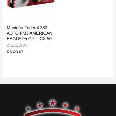
Munição Federal 380
AUTO FMJ AMERICAN
EAGLE 95 GR – CX 50
Avaliação
R$
323.67
0
de
5