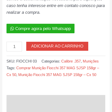
caso tenha interesse entre em contato conosco para
realizar a compra.
Compre agora pelo Whatsapp
Munição
ADICIONAR AO CARRINHO
Fiocchi
357
SKU:
FIOCCHI 03
Categorias:
Calibre .357
,
Munições
MAG
Tags:
Comprar Munição Fiocchi 357 MAG SJSP 158gr –
SJSP
Cx 50
,
Munição Fiocchi 357 MAG SJSP 158gr – Cx 50
158gr
–
Cx
50
Descrição
quantidade
Informação adicional