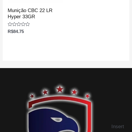
Munição CBC 22 LR
Hyper 33GR
Avaliação
R$
84.75
0
de
5
Insert