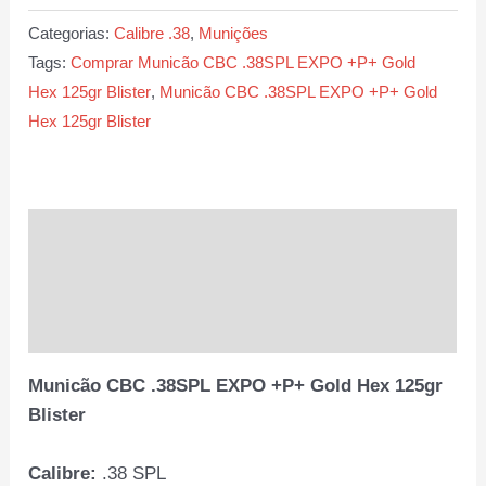
.38SPL
Categorias:
Calibre .38
,
Munições
EXPO
Tags:
Comprar Municão CBC .38SPL EXPO +P+ Gold
+P+
Hex 125gr Blister
,
Municão CBC .38SPL EXPO +P+ Gold
Gold
Hex 125gr Blister
Hex
125gr
Blister
quantidade
Descrição
Informação adicional
Avaliações (0)
Municão CBC .38SPL EXPO +P+ Gold Hex 125gr
Blister
Calibre:
.38 SPL