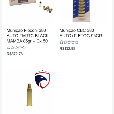
Munição Fiocchi 380
Munição CBC 380
AUTO FMJTC BLACK
AUTO+P ETOG 95GR
MAMBA 85gr – Cx 50
Avaliação
R$
112.98
0
Avaliação
R$
372.76
de
0
5
de
5