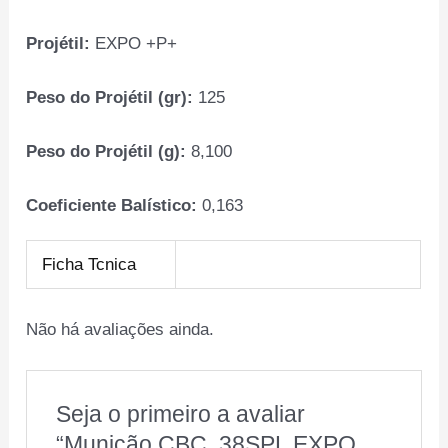
Projétil:
EXPO +P+
Peso do Projétil (gr):
125
Peso do Projétil (g):
8,100
Coeficiente Balístico:
0,163
Ficha Tcnica
Não há avaliações ainda.
Seja o primeiro a avaliar
“Municão CBC .38SPL EXPO