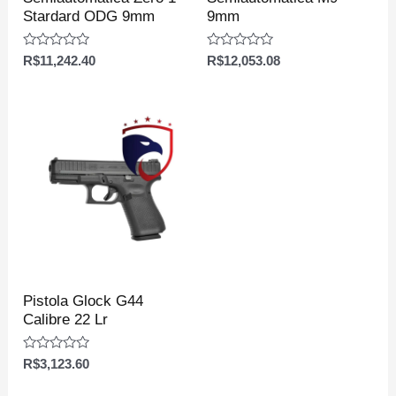
Stardard ODG 9mm
9mm
Avaliação
Avaliação
R$
11,242.40
R$
12,053.08
0
0
de
de
5
5
Pistola Glock G44
Calibre 22 Lr
Avaliação
R$
3,123.60
0
de