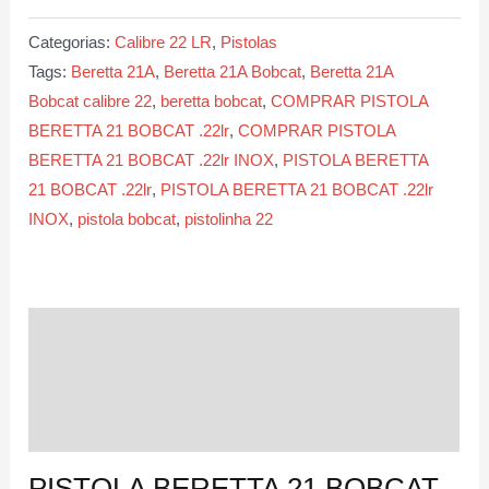
21
Categorias:
Calibre 22 LR
,
Pistolas
BOBCAT
Tags:
Beretta 21A
,
Beretta 21A Bobcat
,
Beretta 21A
Calibre
Bobcat calibre 22
,
beretta bobcat
,
COMPRAR PISTOLA
22
BERETTA 21 BOBCAT .22lr
,
COMPRAR PISTOLA
lr
BERETTA 21 BOBCAT .22lr INOX
,
PISTOLA BERETTA
INOX
21 BOBCAT .22lr
,
PISTOLA BERETTA 21 BOBCAT .22lr
quantidade
INOX
,
pistola bobcat
,
pistolinha 22
Descrição
Informação adicional
Avaliações (0)
PISTOLA BERETTA 21 BOBCAT