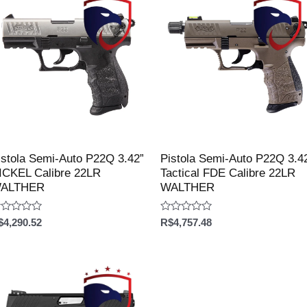
istola Semi-Auto P22Q 3.42”
Pistola Semi-Auto P22Q 3.4
ICKEL Calibre 22LR
Tactical FDE Calibre 22LR
ALTHER
WALTHER
aliação
Avaliação
$
4,290.52
R$
4,757.48
0
e
de
5