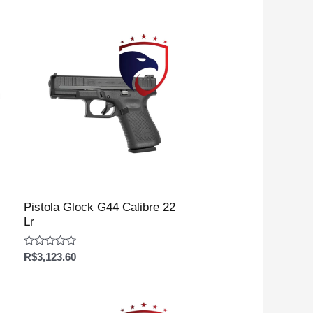
Pistola Glock G44 Calibre 22
Lr
Avaliação
R$
3,123.60
0
de
5