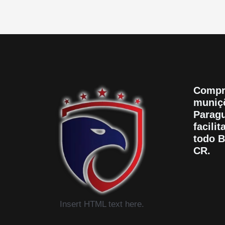
Compr
muniçõ
Paragu
facili
todo B
CR.
Insert HTML text here.