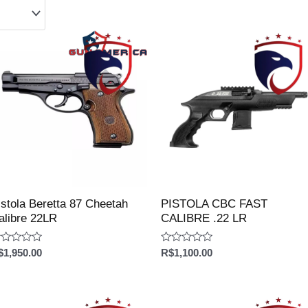
istola Beretta 87 Cheetah
PISTOLA CBC FAST
alibre 22LR
CALIBRE .22 LR
aliação
Avaliação
$
1,950.00
R$
1,100.00
0
e
de
5