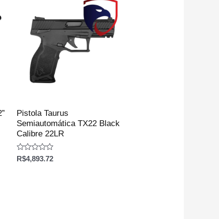
2”
Pistola Taurus
Semiautomática TX22 Black
Calibre 22LR
Avaliação
R$
4,893.72
0
de
5