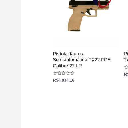
Pistola Taurus
P
Semiautomática TX22 FDE
2
Calibre 22 LR
Av
R
0
Avaliação
R$
4,034.16
d
0
5
de
5