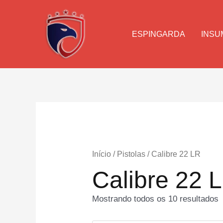
Ir
para
o
ESPINGARDA
INSU
conteúdo
Início
/
Pistolas
/ Calibre 22 LR
Calibre 22 
Mostrando todos os 10 resultados