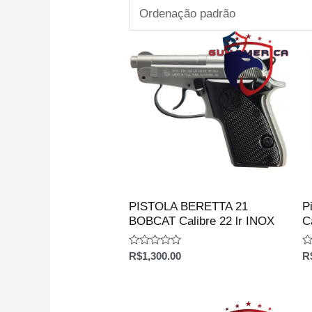
PISTOLA BERETTA 21
P
BOBCAT Calibre 22 lr INOX
C
Avaliação
Av
R$
1,300.00
R
0
0
de
d
5
5