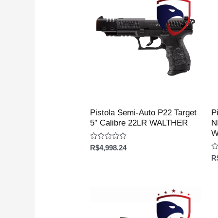
Pistola Semi-Auto P22 Target
P
5″ Calibre 22LR WALTHER
N
W
Avaliação
R$
4,998.24
0
Av
R
de
0
5
d
5