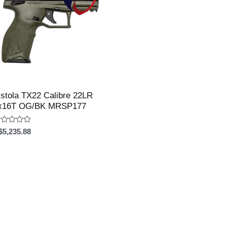
istola TX22 Calibre 22LR
x16T OG/BK MRSP177
aliação
$
5,235.88
e