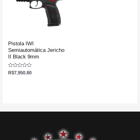
Pistola IWI
Semiautomática Jericho
II Black 9mm
Avaliação
R$
7,950.80
0
de
5