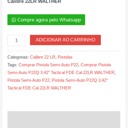
Calibre 22LR WALTHER
Compre agora pelo Whatsapp
Pistola
ADICIONAR AO CARRINHO
Semi-
Auto
Categorias:
Calibre 22 LR
,
Pistolas
P22Q
Tags:
Comprar Pistola Semi-Auto P22
,
Comprar Pistola
3.42”
Semi-Auto P22Q 3.42” Tactical FDE Cal.22LR WALTHER
,
Tactical
Pistola Semi-Auto P22
,
Pistola Semi-Auto P22Q 3.42”
FDE
Tactical FDE Cal.22LR WALTHER
Calibre
22LR
WALTHER
quantidade
Descrição