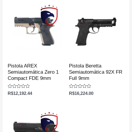
Pistola AREX
Pistola Beretta
Semiautomática Zero 1
Semiautomática 92X FR
Compact FDE 9mm
Full 9mm
Avaliação
Avaliação
R$
12,192.44
R$
16,224.00
0
0
de
de
5
5