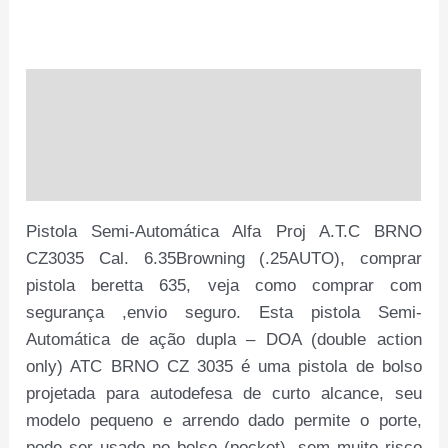
Cal.
6.35Browning
(.25AUTO)
quantidade
Descrição
Informação adicional
Avaliações (0)
Pistola Semi-Automática Alfa Proj A.T.C BRNO
CZ3035 Cal. 6.35Browning (.25AUTO), comprar
pistola beretta 635, veja como comprar com
segurança ,envio seguro. Esta pistola Semi-
Automática de ação dupla – DOA (double action
only) ATC BRNO CZ 3035 é uma pistola de bolso
projetada para autodefesa de curto alcance, seu
modelo pequeno e arrendo dado permite o porte,
pode ser usado no bolso (pocket), sem muito risco