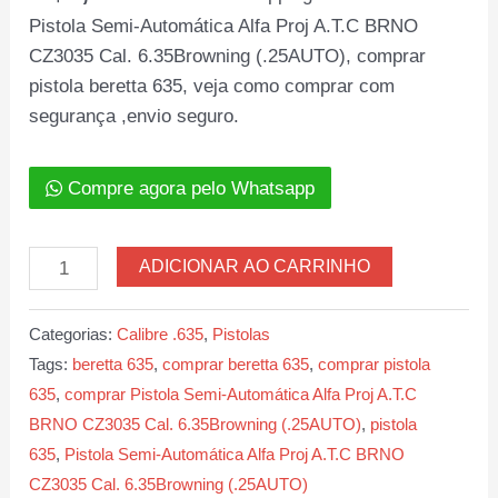
Pistola Semi-Automática Alfa Proj A.T.C BRNO
CZ3035 Cal. 6.35Browning (.25AUTO), comprar
pistola beretta 635, veja como comprar com
segurança ,envio seguro.
Compre agora pelo Whatsapp
Pistola
ADICIONAR AO CARRINHO
Semi-
Automática
Categorias:
Calibre .635
,
Pistolas
Alfa
Tags:
beretta 635
,
comprar beretta 635
,
comprar pistola
Proj
635
,
comprar Pistola Semi-Automática Alfa Proj A.T.C
A.T.C
BRNO CZ3035 Cal. 6.35Browning (.25AUTO)
,
pistola
BRNO
635
,
Pistola Semi-Automática Alfa Proj A.T.C BRNO
CZ3035
CZ3035 Cal. 6.35Browning (.25AUTO)