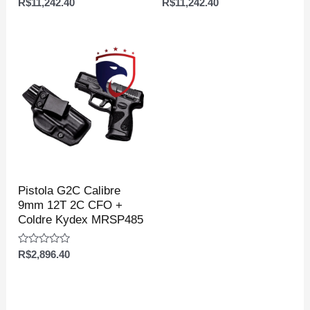
Avaliação
Avaliação
R$
11,242.40
R$
11,242.40
0
0
de
de
5
5
Pistola G2C Calibre
9mm 12T 2C CFO +
Coldre Kydex MRSP485
Avaliação
R$
2,896.40
0
de
5