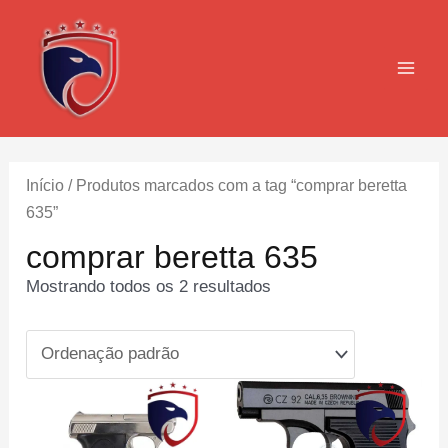
Ir
para
o
MAI
conteúdo
MEN
Início
/ Produtos marcados com a tag “comprar beretta
635”
comprar beretta 635
Mostrando todos os 2 resultados