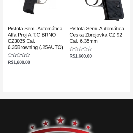
Pistola Semi-Automática
Pistola Semi-Automática
Alfa Proj A.T.C BRNO
Ceska Zbrojovka CZ 92
CZ3035 Cal.
Cal. 6.35mm
6.35Browning (.25AUTO)
Avaliação
R$
1,600.00
0
Avaliação
R$
1,600.00
de
0
5
de
5