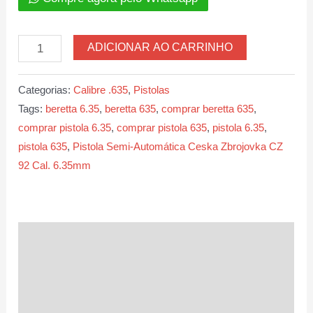
Pistola
ADICIONAR AO CARRINHO
Semi-
Automática
Categorias:
Calibre .635
,
Pistolas
Ceska
Tags:
beretta 6.35
,
beretta 635
,
comprar beretta 635
,
Zbrojovka
comprar pistola 6.35
,
comprar pistola 635
,
pistola 6.35
,
CZ
pistola 635
,
Pistola Semi-Automática Ceska Zbrojovka CZ
92
92 Cal. 6.35mm
Cal.
6.35mm
quantidade
Descrição
Informação adicional
Avaliações (0)