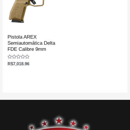
Pistola AREX
Semiautomática Delta
FDE Calibre 9mm
Avaliação
R$
7,018.96
0
de
5