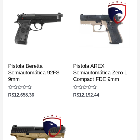
Pistola Beretta
Pistola AREX
Semiautomática 92FS
Semiautomática Zero 1
9mm
Compact FDE 9mm
Avaliação
Avaliação
R$
12,658.36
R$
12,192.44
0
0
de
de
5
5