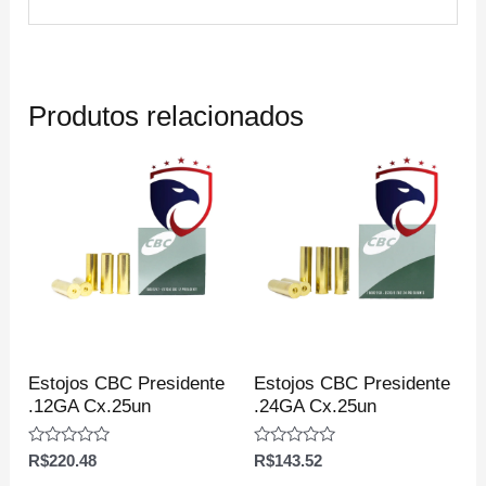
Produtos relacionados
Estojos CBC Presidente
Estojos CBC Presidente
.12GA Cx.25un
.24GA Cx.25un
Avaliação
Avaliação
R$
220.48
R$
143.52
0
0