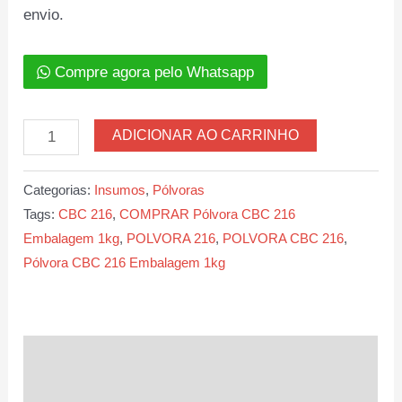
envio.
Compre agora pelo Whatsapp
Pólvora
ADICIONAR AO CARRINHO
CBC
216
Categorias:
Insumos
,
Pólvoras
Embalagem
Tags:
CBC 216
,
COMPRAR Pólvora CBC 216
1kg
Embalagem 1kg
,
POLVORA 216
,
POLVORA CBC 216
,
quantidade
Pólvora CBC 216 Embalagem 1kg
Descrição
Informação adicional