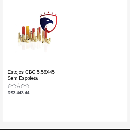
de
de
5
5
Estojos CBC 5,56X45
Sem Espoleta
Avaliação
R$
3,443.44
0
de
5